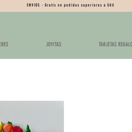
ENVIOS - Gratis en pedidos superiores a 50€
ERES
JOYITAS
TARJETAS REGAL