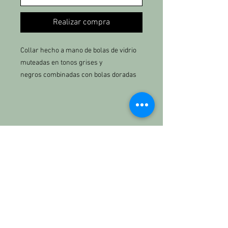
Realizar compra
Collar hecho a mano de bolas de vidrio
muteadas en tonos grises y
negros combinadas con bolas doradas
de acero inoxidable. Cierre delantero de
acero inoxidable. Charm hecho a mano
de arcilla polimérica con forma de tigre
o elefante en tono negro y gris
con detalles dorados.
KETTBRAND
Nosotros
Longitud cadena: 48cm
Longitud charm: 3cm
Contacto:
kett.the.brand@gmail.com
684771613