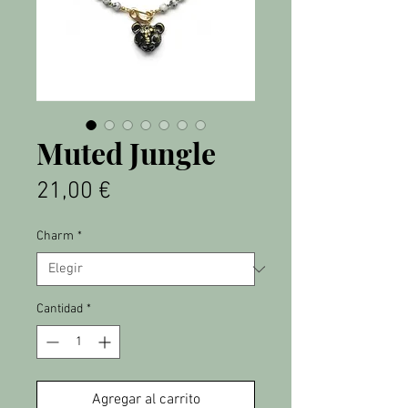
Muted Jungle
Precio
21,00 €
Charm
*
Cantidad
*
Agregar al carrito