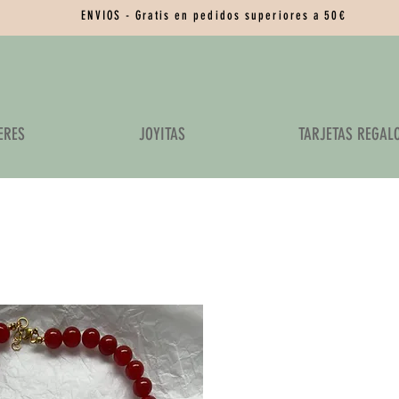
ENVIOS - Gratis en pedidos superiores a 50€
ERES
JOYITAS
TARJETAS REGAL