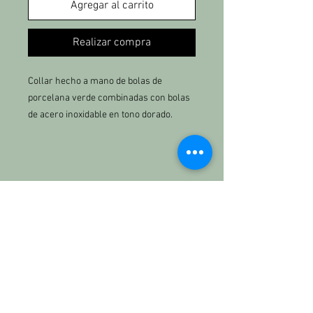
Agregar al carrito
Realizar compra
Collar hecho a mano de bolas de
porcelana verde combinadas con bolas
de acero inoxidable en tono dorado.
Cierre delantero con charm hecho a
mano de arcilla polimérica en forma de
estrella de mar blanca.
Material: acero inoxidable y arcilla
KETTBRAND
polimérica.
Nosotros
Medida: 45cm
Contacto:
kett.the.brand@gmail.com
684771613