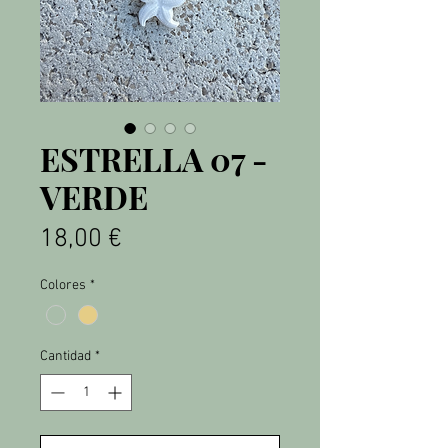
ESTRELLA 07 -
VERDE
Precio
18,00 €
Colores
*
Cantidad
*