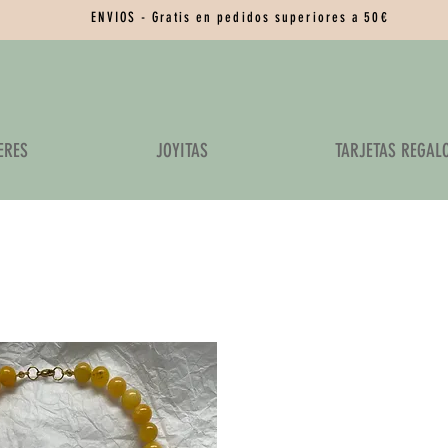
ENVIOS - Gratis en pedidos superiores a 50€
ERES
JOYITAS
TARJETAS REGAL