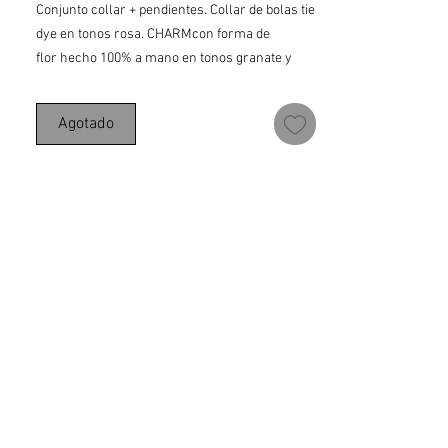
Conjunto collar + pendientes. Collar de bolas tie
dye en tonos rosa. CHARMcon forma de
flor hecho 100% a mano en tonos granate y
naranja. Collar 40cm largo + alargador 5,5cm
de acero inoxidable. Pendientes acero
Agotado
inoxidable y cierre de goma.