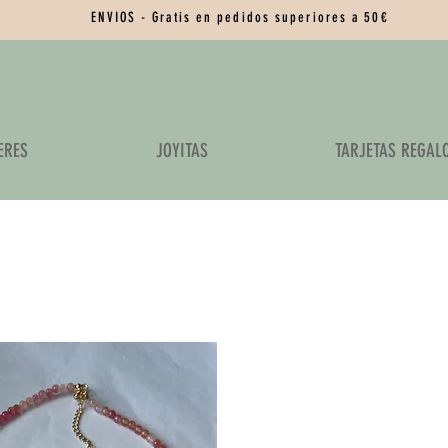
ENVIOS - Gratis en pedidos superiores a 50€
ERES
JOYITAS
TARJETAS REGAL