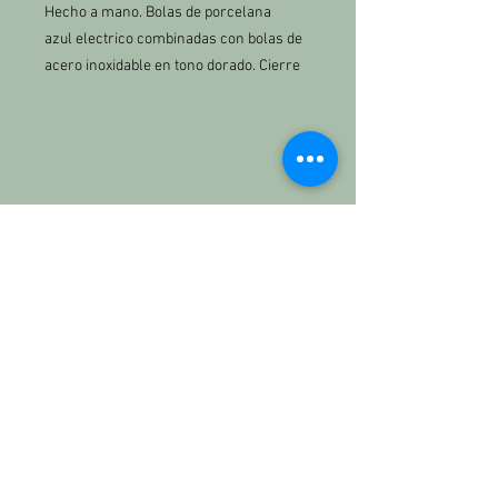
Hecho a mano. Bolas de porcelana
azul electrico combinadas con bolas de
acero inoxidable en tono dorado. Cierre
delantero para colgar tus charms (o no).
Se venden a parte.
Material: acero inoxidable.
Medida: 45cm
KETTBRAND
Nosotros
Contacto:
kett.the.brand@gmail.com
684771613
INFORMACIÓN
Envíos