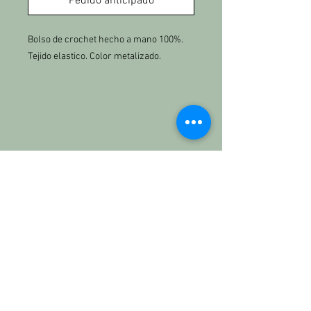
Pedido anticipado
Bolso de crochet hecho a mano 100%.
Tejido elastico. Color metalizado.
Medidas 17 cm x 16 cm. Asa 46cm.
Cierre magnetico.
KETTBRAND
Nosotros
Contacto:
kett.the.brand@gmail.com
684771613
INFORMACIÓN