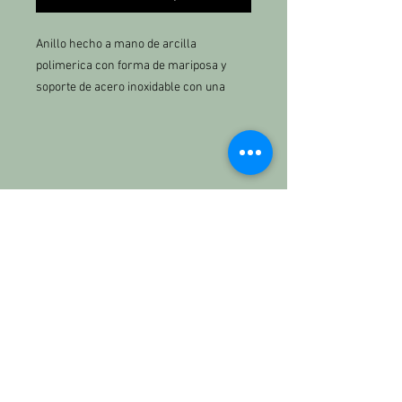
Anillo hecho a mano de arcilla
polimerica con forma de mariposa y
soporte de acero inoxidable con una
pequeña abertura al final.
KETTBRAND
Nosotros
Contacto:
kett.the.brand@gmail.com
684771613
INFORMACIÓN