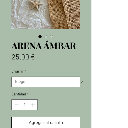
ARENA ÁMBAR
Precio
25,00 €
Charm
*
Cantidad
*
Agregar al carrito