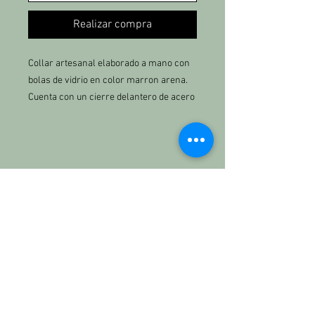
Realizar compra
Collar artesanal elaborado a mano con
bolas de vidrio en color marron arena.
Cuenta con un cierre delantero de acero
inoxidable y un charm exclusivo de
arcilla polimérica modelado y pintado a
mano por KETT, con forma de estrella en
color beis.
Cada pieza se realiza de manera
KETTBRAND
artesanal, por lo que pueden existir
Nosotros
ligeras variaciones que hacen que cada
collar sea único.
Contacto:
kett.the.brand@gmail.com
684771613
INFORMACIÓN